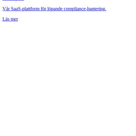
Vår SaaS-plattform för löpande compliance-hantering.
Läs mer