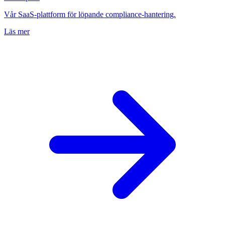
Vår SaaS-plattform för löpande compliance-hantering.
Läs mer