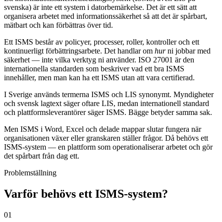
svenska) är inte ett system i datorbemärkelse. Det är ett sätt att
organisera arbetet med informationssäkerhet så att det är spårbart,
mätbart och kan förbättras över tid.
Ett ISMS består av policyer, processer, roller, kontroller och ett
kontinuerligt förbättringsarbete. Det handlar om
hur
ni jobbar med
säkerhet — inte vilka verktyg ni använder. ISO 27001 är den
internationella standarden som beskriver vad ett bra ISMS
innehåller, men man kan ha ett ISMS utan att vara certifierad.
I Sverige används termerna ISMS och LIS synonymt. Myndigheter
och svensk lagtext säger oftare LIS, medan internationell standard
och plattformsleverantörer säger ISMS. Bägge betyder samma sak.
Men ISMS i Word, Excel och delade mappar slutar fungera när
organisationen växer eller granskaren ställer frågor. Då behövs ett
ISMS-system — en plattform som operationaliserar arbetet och gör
det spårbart från dag ett.
Problemställning
Varför behövs ett ISMS-system?
01