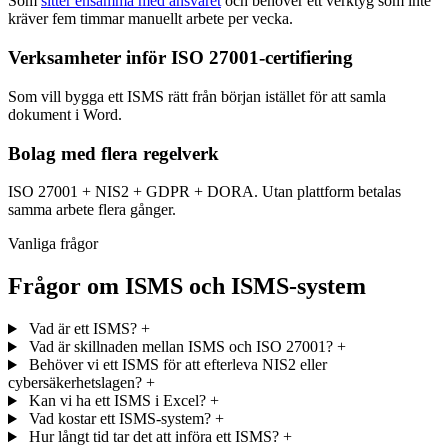
Som
sitter ensamma med ansvaret
och behöver ett verktyg som inte
kräver fem timmar manuellt arbete per vecka.
Verksamheter inför ISO 27001-certifiering
Som vill bygga ett ISMS rätt från början istället för att samla
dokument i Word.
Bolag med flera regelverk
ISO 27001 + NIS2 + GDPR + DORA. Utan plattform betalas
samma arbete flera gånger.
Vanliga frågor
Frågor om ISMS och ISMS-system
Vad är ett ISMS?
+
Vad är skillnaden mellan ISMS och ISO 27001?
+
Behöver vi ett ISMS för att efterleva NIS2 eller
cybersäkerhetslagen?
+
Kan vi ha ett ISMS i Excel?
+
Vad kostar ett ISMS-system?
+
Hur långt tid tar det att införa ett ISMS?
+