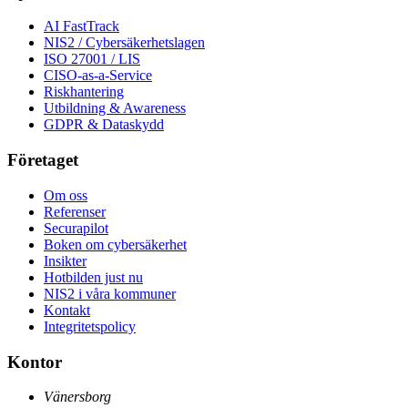
AI FastTrack
NIS2 / Cybersäkerhetslagen
ISO 27001 / LIS
CISO-as-a-Service
Riskhantering
Utbildning & Awareness
GDPR & Dataskydd
Företaget
Om oss
Referenser
Securapilot
Boken om cybersäkerhet
Insikter
Hotbilden just nu
NIS2 i våra kommuner
Kontakt
Integritetspolicy
Kontor
Vänersborg