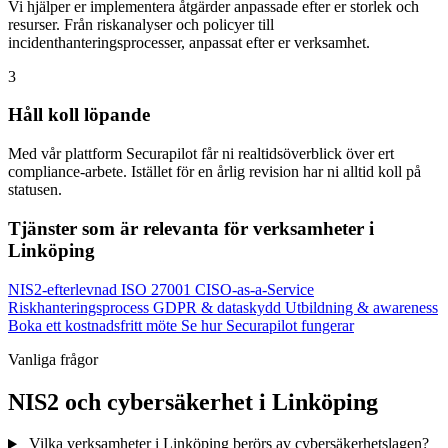
Vi hjälper er implementera åtgärder anpassade efter er storlek och
resurser. Från riskanalyser och policyer till
incidenthanteringsprocesser, anpassat efter er verksamhet.
3
Håll koll löpande
Med vår plattform Securapilot får ni realtidsöverblick över ert
compliance-arbete. Istället för en årlig revision har ni alltid koll på
statusen.
Tjänster som är relevanta för verksamheter i
Linköping
NIS2-efterlevnad
ISO 27001
CISO-as-a-Service
Riskhanteringsprocess
GDPR & dataskydd
Utbildning & awareness
Boka ett kostnadsfritt möte
Se hur Securapilot fungerar
Vanliga frågor
NIS2 och cybersäkerhet i Linköping
Vilka verksamheter i Linköping berörs av cybersäkerhetslagen?