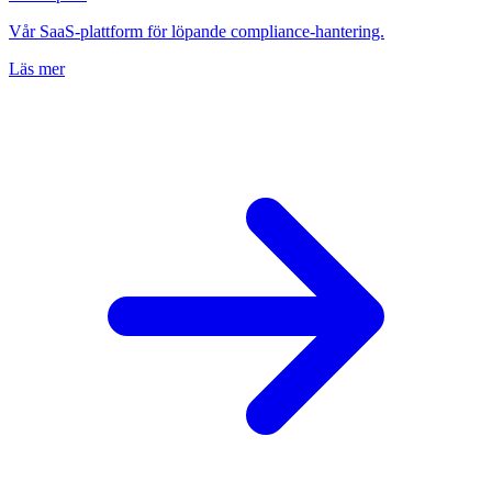
Vår SaaS-plattform för löpande compliance-hantering.
Läs mer