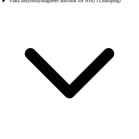
Vilka tillsynsmyndigheter ansvarar för NIS2 i Linköping?