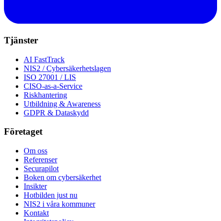
Tjänster
AI FastTrack
NIS2 / Cybersäkerhetslagen
ISO 27001 / LIS
CISO-as-a-Service
Riskhantering
Utbildning & Awareness
GDPR & Dataskydd
Företaget
Om oss
Referenser
Securapilot
Boken om cybersäkerhet
Insikter
Hotbilden just nu
NIS2 i våra kommuner
Kontakt