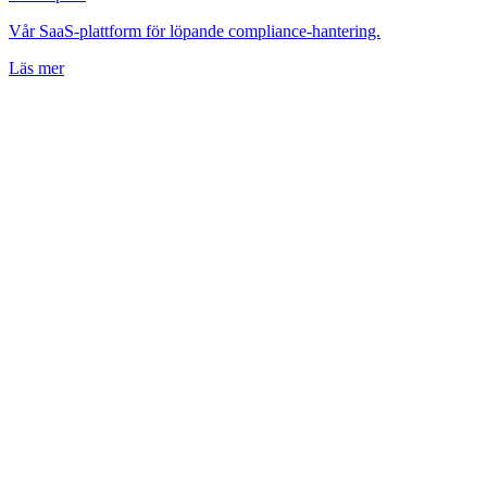
Vår SaaS-plattform för löpande compliance-hantering.
Läs mer